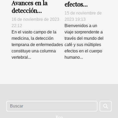
Avances en la
efectos
detección
sorprendentes
15 de noviembre de
temprana de
en el cuerpo
16 de noviembre de 2023
2023 19:13
enfermedades
humano
22:12
Bienvenidos a un
neurodegenerativas
En el vasto campo de la
viaje sorprendente a
medicina, la detección
través del mundo del
temprana de enfermedades
café y sus múltiples
constituye una columna
efectos en el cuerpo
vertebral...
humano...
Eco