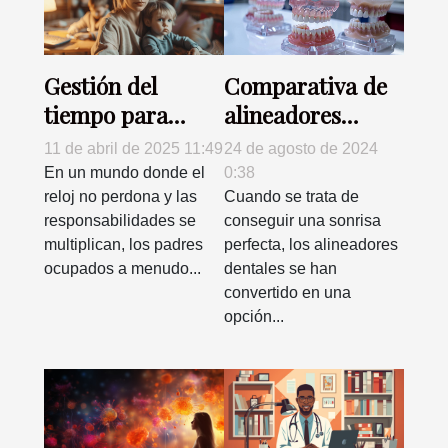
Gestión del
Comparativa de
tiempo para
alineadores
padres ocupados
dentales:
11 de abril de 2025 11:49
24 de agosto de 2024
estrategias para
eficacia, costos y
En un mundo donde el
0:38
una vida familiar
opiniones
reloj no perdona y las
Cuando se trata de
responsabilidades se
conseguir una sonrisa
equilibrada
multiplican, los padres
perfecta, los alineadores
ocupados a menudo...
dentales se han
convertido en una
opción...