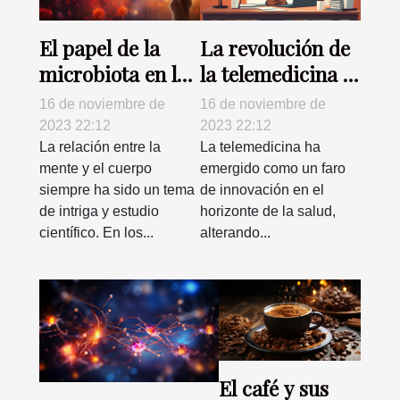
El papel de la
La revolución de
microbiota en la
la telemedicina y
salud mental
su impacto en la
16 de noviembre de
16 de noviembre de
atención
2023 22:12
2023 22:12
sanitaria
La relación entre la
La telemedicina ha
mente y el cuerpo
emergido como un faro
siempre ha sido un tema
de innovación en el
de intriga y estudio
horizonte de la salud,
científico. En los...
alterando...
El café y sus