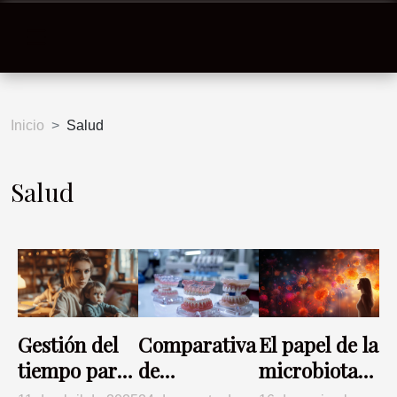
Inicio
Salud
Salud
El papel de la
Gestión del
Comparativa
microbiota
tiempo para
de
en la salud
padres
alineadores