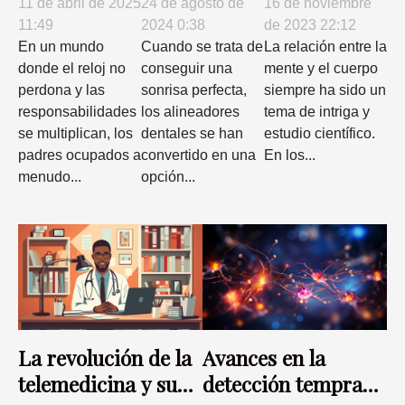
16 de noviembre
11 de abril de 2025
24 de agosto de
mental
ocupados
dentales:
de 2023 22:12
11:49
2024 0:38
estrategias
eficacia,
La relación entre la
En un mundo
Cuando se trata de
mente y el cuerpo
donde el reloj no
conseguir una
para una
costos y
siempre ha sido un
perdona y las
sonrisa perfecta,
vida familiar
opiniones
tema de intriga y
responsabilidades
los alineadores
equilibrada
estudio científico.
se multiplican, los
dentales se han
En los...
padres ocupados a
convertido en una
menudo...
opción...
La revolución de la
Avances en la
telemedicina y su
detección temprana