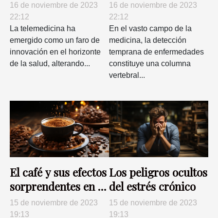
impacto en la
de enfermedades
16 de noviembre de 2023
16 de noviembre de 2023
atención sanitaria
neurodegenerativas
22:12
22:12
La telemedicina ha
En el vasto campo de la
emergido como un faro de
medicina, la detección
innovación en el horizonte
temprana de enfermedades
de la salud, alterando...
constituye una columna
vertebral...
El café y sus efectos
Los peligros ocultos
sorprendentes en el
del estrés crónico
cuerpo humano
15 de noviembre de 2023
15 de noviembre de 2023
19:13
19:13